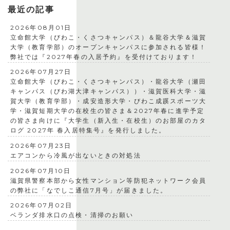
最近の記事
2026年08月01日
立命館大学（びわこ・くさつキャンパス）＆龍谷大学＆滋賀
大学（教育学部）のオープンキャンパスに参加される皆様！
弊社では『2027年春の入居予約』を受付けております！
2026年07月27日
立命館大学（びわこ・くさつキャンパス）・龍谷大学（瀬田
キャンパス（びわ湖大津キャンパス））・滋賀医科大学・滋
賀大学（教育学部）・成安造形大学・びわこ成蹊スポーツ大
学・滋賀短期大学の在校生の皆さま＆2027年春に進学予定
の皆さま向けに『大学生（新入生・在校生）のお部屋のカタ
ログ 2027年 春入居特集号』を発行しました。
2026年07月23日
エアコンから冷風が出ないときの対処法
2026年07月10日
滋賀県警察本部から女性マンション等防犯ネットワーク会員
の弊社に「なでしこ通信7月号」が届きました。
2026年07月02日
ベランダ排水口の点検・清掃のお願い