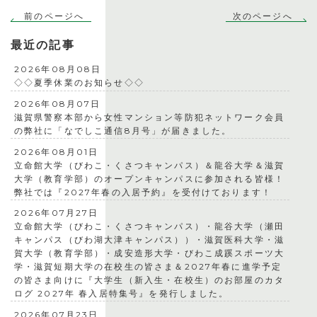
前のページへ
次のページへ
最近の記事
2026年08月08日
◇◇夏季休業のお知らせ◇◇
2026年08月07日
滋賀県警察本部から女性マンション等防犯ネットワーク会員
の弊社に「なでしこ通信8月号」が届きました。
2026年08月01日
立命館大学（びわこ・くさつキャンパス）＆龍谷大学＆滋賀
大学（教育学部）のオープンキャンパスに参加される皆様！
弊社では『2027年春の入居予約』を受付けております！
2026年07月27日
立命館大学（びわこ・くさつキャンパス）・龍谷大学（瀬田
キャンパス（びわ湖大津キャンパス））・滋賀医科大学・滋
賀大学（教育学部）・成安造形大学・びわこ成蹊スポーツ大
学・滋賀短期大学の在校生の皆さま＆2027年春に進学予定
の皆さま向けに『大学生（新入生・在校生）のお部屋のカタ
ログ 2027年 春入居特集号』を発行しました。
2026年07月23日