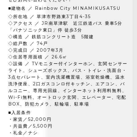
■建物名 ／ Rainbow City MINAMIKUSATSU
◇所在地 ／ 草津市野路東3丁目4-35
◇アクセス ／ JR南草津駅 近江鉄道バス 乗車5分
「パナソニック東口」停 徒歩3分
◇構造 ／ 鉄筋コンクリート造 5階建
◇総戸数 ／ 74戸
◇完成日 ／ 2007年3月
◇住居専用面積 ／ 26.6㎡
◇設備 ／ TVモニター付インターホン、玄関センサー
ライト、シューズボックス、バス・トイレ・洗面台・
3点セパレート、室内洗濯機置場、浴室乾燥機、温水
洗浄便座、2口ガスコンロ付キッチン、エアコン、バ
ルコニー、専用光回線、インターネット利用料無料、
Wi-Fi無料、オートロック玄関、エレベーター、宅配
BOX、防犯カメラ、駐輪場、駐車場
■入居条件
・家賃／52,000円
・共益費／5,500円
・礼金／ナシ