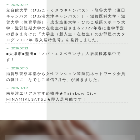
2026.07.27
立命館大学（びわこ・くさつキャンパス）・龍谷大学（瀬田
キャンパス（びわ湖大津キャンパス））・滋賀医科大学・滋
賀大学（教育学部）・成安造形大学・びわこ成蹊スポーツ大
学・滋賀短期大学の在校生の皆さま＆2027年春に進学予定
の皆さま向けに『大学生（新入生・在校生）のお部屋のカタ
ログ 2027年 春入居特集号』を発行しました。
2026.07.23
■大津市■堅田■「ノバ・エスペランサ」入居者様募集中で
す！
2026.07.10
滋賀県警察本部から女性マンション等防犯ネットワーク会員
の弊社に「なでしこ通信7月号」が届きました。
2026.07.02
南草津エリアおすすめ物件★Rainbow City
MINAMIKUSATSU★即入居可能です！